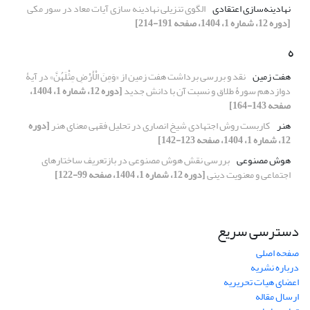
نهادینه‌سازی اعتقادی
الگوی تنزیلی نهادینه سازی آیات معاد در سور مکی
[دوره 12، شماره 1، 1404، صفحه 191-214]
ه
هفت زمین
نقد و بررسی برداشت هفت زمین از «وَمِنَ الْأَرْضِ مِثْلَهُنَّ» در آیۀ
دوازدهم سورۀ طلاق و نسبت آن با دانش جدید
[دوره 12، شماره 1، 1404،
صفحه 143-164]
هنر
کاربست روش اجتهادی شیخ انصاری در تحلیل فقهی معنای هنر
[دوره
12، شماره 1، 1404، صفحه 123-142]
هوش مصنوعی
بررسی نقش هوش مصنوعی در بازتعریف ساختارهای
اجتماعی و معنویت دینی
[دوره 12، شماره 1، 1404، صفحه 99-122]
دسترسی سریع
صفحه اصلی
درباره نشریه
اعضای هیات تحریریه
ارسال مقاله