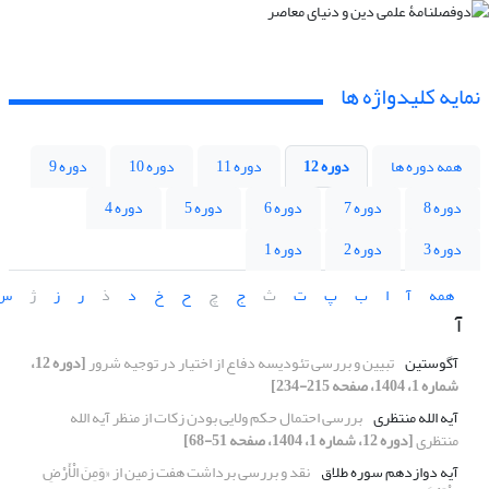
نمایه کلیدواژه ها
همه دوره ها
دوره 12
دوره 11
دوره 10
دوره 9
دوره 8
دوره 7
دوره 6
دوره 5
دوره 4
دوره 3
دوره 2
دوره 1
همه
آ
ا
ب
پ
ت
ث
ج
چ
ح
خ
د
ذ
ر
ز
ژ
س
آ
آگوستین
تبیین و بررسی تئودیسه‌ دفاع از اختیار در توجیه شرور
[دوره 12،
شماره 1، 1404، صفحه 215-234]
آیه الله منتظری
بررسی احتمال حکم ولایی بودن زکات از منظر آیه الله
منتظری
[دوره 12، شماره 1، 1404، صفحه 51-68]
آیه دوازدهم سوره طلاق
نقد و بررسی برداشت هفت زمین از «وَمِنَ الْأَرْضِ