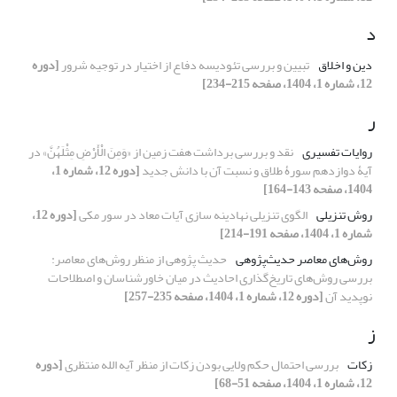
د
دین و اخلاق
تبیین و بررسی تئودیسه‌ دفاع از اختیار در توجیه شرور
[دوره
12، شماره 1، 1404، صفحه 215-234]
ر
روایات تفسیری
نقد و بررسی برداشت هفت زمین از «وَمِنَ الْأَرْضِ مِثْلَهُنَّ» در
آیۀ دوازدهم سورۀ طلاق و نسبت آن با دانش جدید
[دوره 12، شماره 1،
1404، صفحه 143-164]
روش تنزیلی
الگوی تنزیلی نهادینه سازی آیات معاد در سور مکی
[دوره 12،
شماره 1، 1404، صفحه 191-214]
روش‌های معاصر حدیث‌پژوهی
حدیث پژوهی از منظر روش‌های معاصر:
بررسی روش‌های تاریخ‌گذاری احادیث در میان خاورشناسان و اصطلاحات
نوپدید آن
[دوره 12، شماره 1، 1404، صفحه 235-257]
ز
زکات
بررسی احتمال حکم ولایی بودن زکات از منظر آیه الله منتظری
[دوره
12، شماره 1، 1404، صفحه 51-68]