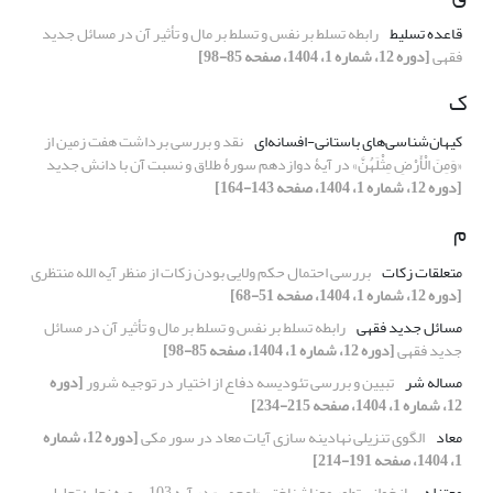
قاعده تسلیط
رابطه تسلط بر نفس و تسلط بر مال و تأثیر آن در مسائل جدید
فقهی
[دوره 12، شماره 1، 1404، صفحه 85-98]
ک
کیهان‌شناسی‌های باستانی-افسانه‌ای
نقد و بررسی برداشت هفت زمین از
«وَمِنَ الْأَرْضِ مِثْلَهُنَّ» در آیۀ دوازدهم سورۀ طلاق و نسبت آن با دانش جدید
[دوره 12، شماره 1، 1404، صفحه 143-164]
م
متعلقات زکات
بررسی احتمال حکم ولایی بودن زکات از منظر آیه الله منتظری
[دوره 12، شماره 1، 1404، صفحه 51-68]
مسائل جدید فقهی
رابطه تسلط بر نفس و تسلط بر مال و تأثیر آن در مسائل
جدید فقهی
[دوره 12، شماره 1، 1404، صفحه 85-98]
مساله شر
تبیین و بررسی تئودیسه‌ دفاع از اختیار در توجیه شرور
[دوره
12، شماره 1، 1404، صفحه 215-234]
معاد
الگوی تنزیلی نهادینه سازی آیات معاد در سور مکی
[دوره 12، شماره
1، 1404، صفحه 191-214]
معتزله
بازخوانی تطور معناشناختی «اعجمی» در آیه 103 سوره نحل: تحلیل