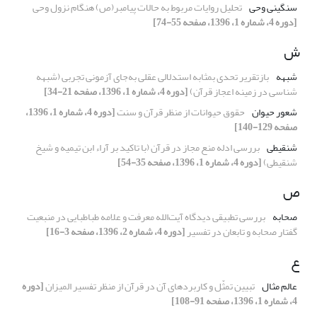
سنگینی وحی
تحلیل روایات مربوط به حالات پیامبر(ص) هنگام نزول وحی
[دوره 4، شماره 1، 1396، صفحه 55-74]
ش
شبهه
بازتقریر تحدی بمثابه استدلالی عقلی به‌جای آزمونی تجربی (شبهه
شناسی در زمینه اعجاز قرآن)
[دوره 4، شماره 1، 1396، صفحه 21-34]
شعور حیوان
حقوق حیوانات از منظر قرآن و سنت
[دوره 4، شماره 1، 1396،
صفحه 129-140]
شنقیطی
بررسی ادله منع مجاز در قرآن (با تاکید بر آراء ابن تیمیه و شیخ
شنقیطی)
[دوره 4، شماره 1، 1396، صفحه 35-54]
ص
صحابه
بررسی تطبیقی دیدگاه آیت‌الله معرفت و علامه طباطبایی در منبعیت
گفتار صحابه و تابعان در تفسیر
[دوره 4، شماره 2، 1396، صفحه 3-16]
ع
عالم مثال
تبیین تمثّل و کاربردهای آن در قرآن از منظر تفسیر المیزان
[دوره
4، شماره 1، 1396، صفحه 91-108]