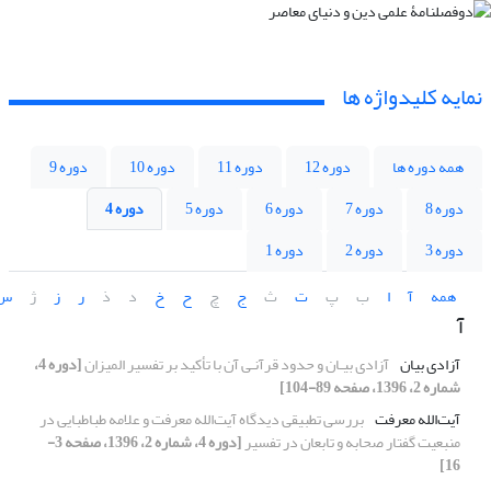
نمایه کلیدواژه ها
همه دوره ها
دوره 12
دوره 11
دوره 10
دوره 9
دوره 8
دوره 7
دوره 6
دوره 5
دوره 4
دوره 3
دوره 2
دوره 1
همه
آ
ا
ب
پ
ت
ث
ج
چ
ح
خ
د
ذ
ر
ز
ژ
س
آ
آزادی بیان
آزادی بیـان و حدود قرآنـی آن با تأکید بر تفسیر المیزان
[دوره 4،
شماره 2، 1396، صفحه 89-104]
آیت‌الله معرفت
بررسی تطبیقی دیدگاه آیت‌الله معرفت و علامه طباطبایی در
منبعیت گفتار صحابه و تابعان در تفسیر
[دوره 4، شماره 2، 1396، صفحه 3-
16]