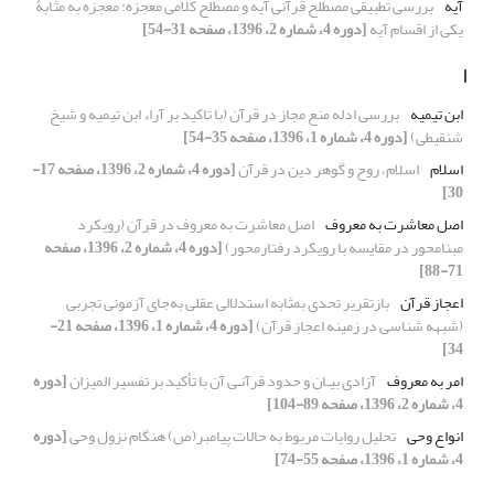
آیه
بررسی تطبیقی مصطلح قرآنی آیه و مصطلح کلامی معجزه: معجزه به مثابۀ
یکی از اقسام آیه
[دوره 4، شماره 2، 1396، صفحه 31-54]
ا
ابن تیمیه
بررسی ادله منع مجاز در قرآن (با تاکید بر آراء ابن تیمیه و شیخ
شنقیطی)
[دوره 4، شماره 1، 1396، صفحه 35-54]
اسلام
اسلام، روح و گوهر دین در قرآن
[دوره 4، شماره 2، 1396، صفحه 17-
30]
اصل معاشرت به معروف
اصل معاشرت به معروف در قرآن (رویکرد
مبنامحور در مقایسه با رویکرد رفتارمحور)
[دوره 4، شماره 2، 1396، صفحه
71-88]
اعجاز قرآن
بازتقریر تحدی بمثابه استدلالی عقلی به‌جای آزمونی تجربی
(شبهه شناسی در زمینه اعجاز قرآن)
[دوره 4، شماره 1، 1396، صفحه 21-
34]
امر به معروف
آزادی بیـان و حدود قرآنـی آن با تأکید بر تفسیر المیزان
[دوره
4، شماره 2، 1396، صفحه 89-104]
انواع وحی
تحلیل روایات مربوط به حالات پیامبر(ص) هنگام نزول وحی
[دوره
4، شماره 1، 1396، صفحه 55-74]