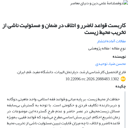
کاربست قواعد لاضرر و اتلاف در ضمان و مسئولیت ناشی از
تخریب محیط زیست
مقالات آماده انتشار
نوع مقاله : مقاله پژوهشی
نویسنده
محسن ضیاء توحیدی
فارغ التحصیل کارشناسی ارشد، دپارتمان الهیات، دانشگاه مفید، قم، ایران.
10.22096/rc.2026.2088483.1302
چکیده
حفاظت از محیط زیست، بر پایه مبانی و قواعد فقه اسلامی، واجد ماهیتی دوگانه
و دربردارنده تکالیف فردی و حکومتی است. با توجه به گسترش بی‌سابقه
مسائل زیست‌محیطی در عصر حاضر و عدم طرح گسترده این موضوعات در
زمان تشریع احکام، این پرسش اساسی مطرح می‌شود که قواعد فقهی، به‌ویژه
قاعده لاضرر و اتلاف، تا چه میزان قابلیت تبیین مسئولیت ناشی از تخریب محیط