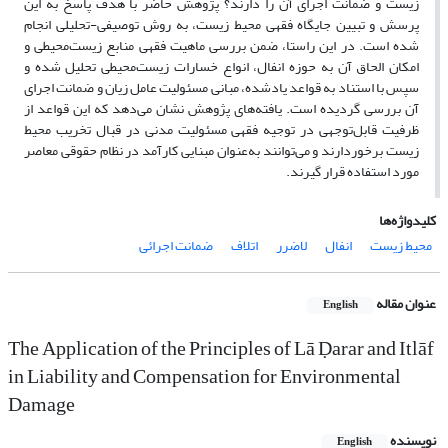
زیست و ضمانت اجرای آن را دارند؟ پژوهش حاضر با هدف پاسخ به این
پرسش و تبیین جایگاه فقهی محیط زیست، به روش توصیفی-تحلیلی انجام
شده است. در این راستا، ضمن بررسی ماهیت فقهی منابع زیست‌محیطی و
امکان الحاق آن به حوزه انفال، انواع خسارات زیست‌محیطی تحلیل شده و
سپس با استناد به قواعد یادشده، مبانی مسئولیت عامل زیان و ضمانت اجرای
آن بررسی گردیده است. یافته‌های پژوهش نشان می‌دهد که این قواعد از
ظرفیت قابل‌توجهی در توجیه فقهی مسئولیت مدنی در قبال تخریب محیط
زیست برخوردارند و می‌توانند به‌عنوان مبنایی کارآمد در نظام حقوقی معاصر
مورد استفاده قرار گیرند.
کلیدواژه‌ها
محیط زیست
انفال
لاضرر
اتلاف
ضمانت اجرائی
عنوان مقاله
English
The Application of the Principles of Lā Ḍarar and Itlāf
in Liability and Compensation for Environmental
Damage
نویسنده
English