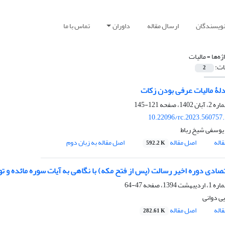
نویسندگان
ارسال مقاله
داوران
تماس با ما
ژه‌ها =
مالیات
ات:
2
لۀ مالیات عرفی بودن زکات
121-145
10.22096/rc.2023.560757
وسفی شیخ رباط
اله
اصل مقاله
اصل مقاله به زبان دوم
592.2 K
صادی دوره اخیر رسالت (پس از فتح مکه) با نگاهی به آیات سوره مائده و تو
47-64
ی دوانی
اله
اصل مقاله
282.61 K