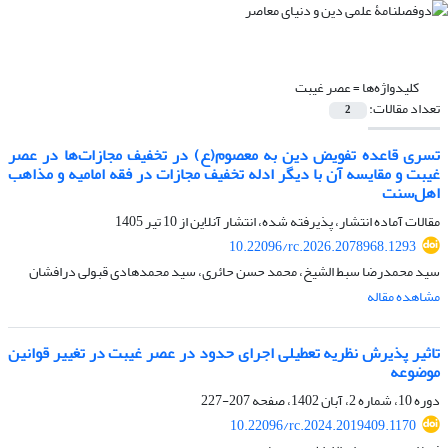
کلیدواژه‌ها =
عصر غیبت
تعداد مقالات:
2
تسری قاعده تفویض دین به معصوم(ع) در تخفیف مجازات‌ها در عصر
غیبت و مقایسه آن با دیگر ادله تخفیف مجازات در فقه امامیه و مذاهب
اهل‌سنت
مقالات آماده انتشار، پذیرفته شده، انتشار آنلاین از
10 تیر 1405
10.22096/rc.2026.2078968.1293
سید محمدرضا سبط الشیخ، محمد حسن حائری، سید محمدهادی قبولی درافشان
مشاهده مقاله
تاثیر پذیرش نظریه تعطیلی اجرای حدود در عصر غیبت در تغییر قوانین
موضوعه
دوره 10، شماره 2، آبان 1402، صفحه
207-227
10.22096/rc.2024.2019409.1170