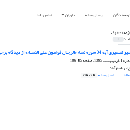
نویسندگان
ارسال مقاله
داوران
تماس با ما
ژه‌ها =
خوف
ات:
1
«الرجـال قوامـون علی النسـاء» از دیدگاه برخی از اندیشمندان معاصر
85-106
ابراهیم آباد
اله
اصل مقاله
276.25 K