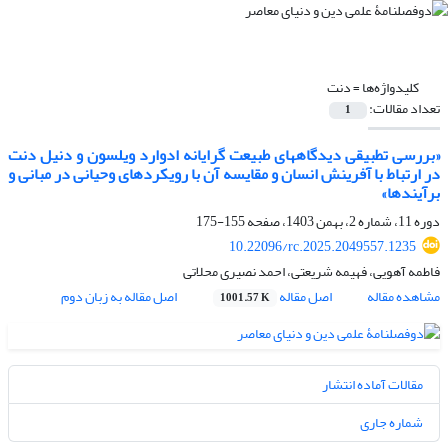
کلیدواژه‌ها =
دنت
تعداد مقالات:
1
«بررسی تطبیقی دیدگاههای طبیعت گرایانه ادوارد ویلسون و دنیل دنت
در ارتباط با آفرینش انسان و مقایسه آن با رویکردهای وحیانی در مبانی و
برآیندها»
دوره 11، شماره 2، بهمن 1403، صفحه
155-175
10.22096/rc.2025.2049557.1235
فاطمه آهویی، فهیمه شریعتی، احمد نصیری محلاتی
مشاهده مقاله
اصل مقاله
اصل مقاله به زبان دوم
1001.57 K
مقالات آماده انتشار
شماره جاری