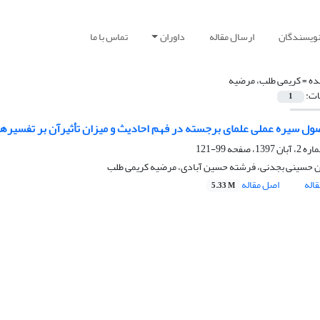
نویسندگان
ارسال مقاله
داوران
تماس با ما
ده =
کریمی طلب، مرضیه
ات:
1
صول سیره عملی علمای برجسته در فهم احادیث و میزان تأثیرآن بر تفسیره
99-121
حسینی بجدنی، فرشته حسین آبادی، مرضیه کریمی طلب
اله
اصل مقاله
5.33 M