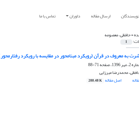
نویسندگان
ارسال مقاله
داوران
تماس با ما
ده =
حافظی، معصومه
ات:
1
رت به معروف در قرآن (رویکرد مبنامحور در مقایسه با رویکرد رفتارمحور)
71-88
فظی، محمدرضا میرزایی
اله
اصل مقاله
288.48 K