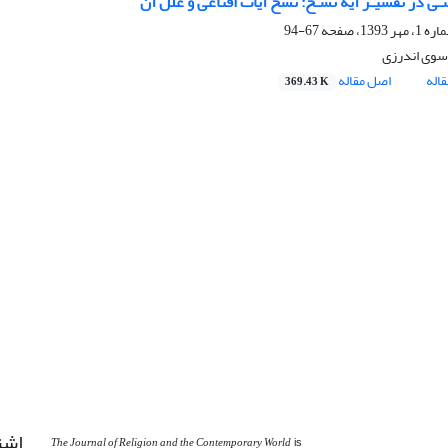
شـی در تفسیـر آیه نسـخ: نسخ آیات اقناعی و علل آن
67-94
وی اندرزی
اله
اصل مقاله
369.43 K
اشت
The Journal of Religion and the Contemporary World
is