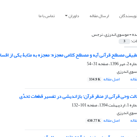
نویسندگان
ارسال مقاله
داوران
تماس با ما
ده =
موسوی اندرزی، نرجس
ات:
3
بیقی مصطلح قرآنی آیه و مصطلح کلامی معجزه: معجزه به مثابۀ یکی از اقسام
31-54
وی اندرزی
اله
اصل مقاله
334.9 K
الت وحی قرآنی از منظر قرآن: بازاندیشی در تفسیر قطعات تحدّی
101-132
وی اندرزی
اله
اصل مقاله
430.77 K