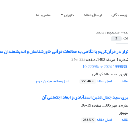
نویسندگان
ارسال مقاله
داوران
تماس با ما
ده =
اصدق‌پور، محمد
ات:
2
رار در قرآن‌کریم با نگاهی به مطالعات قرآنی خاورشناسان و اندیشمندان م
225-246
10.22096/rc.2024.1999630
 پور، حبیب اله کربلایی
اله
اصل مقاله
اصل مقاله به زبان دوم
555.46 K
یری سید جمال‌الدین اسدآبادی و ابعاد اجتماعی آن
19-36
‌پور
اله
اصل مقاله
283.5 K