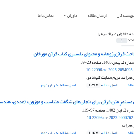
نویسندگان
ارسال مقاله
داوران
تماس با ما
ده =
اخوان صراف، زهرا
ات:
9
احث قرآن‌پژوهانه و محتوای تفسیری کتاب قرآن مورخان
23-59
10.22096/rc.2025.2054095
ن صراف، مریم هدایت کلیشادی
اله
اصل مقاله
اصل مقاله به زبان دوم
1.29 M
مستمرِ متن قرآن برای «تجلی‌های شگفت متناسب و موزون» (عددی، هندسی،
97-119
10.22096/rc.2023.2000762
ن صراف
اله
اصل مقاله
اصل مقاله به زبان دوم
1.16 M