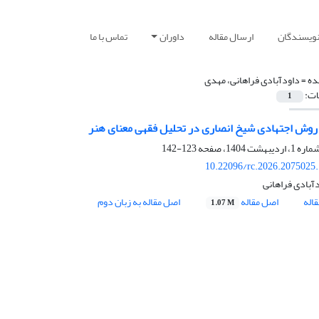
نویسندگان
ارسال مقاله
داوران
تماس با ما
ده =
داودآبادی فراهانی، مهدی
ات:
1
وش اجتهادی شیخ انصاری در تحلیل فقهی معنای هنر
123-142
10.22096/rc.2026.2075025
آبادی فراهانی
اله
اصل مقاله
اصل مقاله به زبان دوم
1.07 M