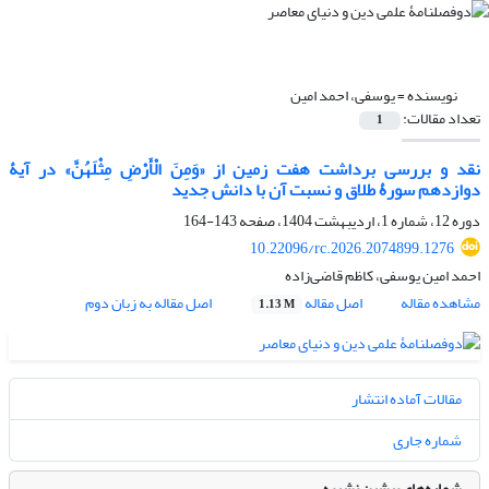
نویسنده =
یوسفی، احمد امین
تعداد مقالات:
1
نقد و بررسی برداشت هفت زمین از «وَمِنَ الْأَرْضِ مِثْلَهُنَّ» در آیۀ
دوازدهم سورۀ طلاق و نسبت آن با دانش جدید
دوره 12، شماره 1، اردیبهشت 1404، صفحه
143-164
10.22096/rc.2026.2074899.1276
احمد امین یوسفی، کاظم قاضی‌زاده
مشاهده مقاله
اصل مقاله
اصل مقاله به زبان دوم
1.13 M
مقالات آماده انتشار
شماره جاری
شماره‌های پیشین نشریه