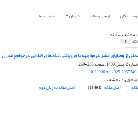
نویسندگان
ارسال مقاله
داوران
تماس با ما
ده =
شعیب، میثم
ات:
1
دنی از وصایای عشر درمواجهه با فروپاشی نهادهای اخلاقی درجوامع مدرن
235-260
10.22096/rc.2025.2057340
ده یامچی، میثم شعیب
اله
اصل مقاله
اصل مقاله به زبان دوم
868.46 K