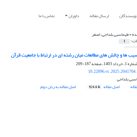
نویسندگان
ارسال مقاله
داوران
تماس با ما
ده =
طهماسبی بلداجی، اصغر
ات:
1
سیب ها و چالش های مطالعات میان رشته ای در ارتباط با جامعیت قرآن
187-209
10.22096/rc.2025.2041704
سبی بلداجی
اله
اصل مقاله
اصل مقاله به زبان دوم
924.6 K