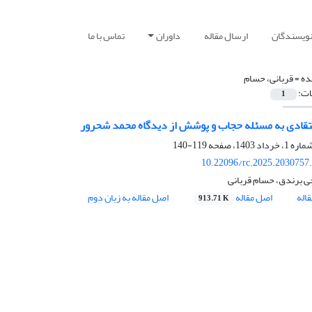
نویسندگان
ارسال مقاله
داوران
تماس با ما
ده =
قربانی، حسام
ات:
1
تقادی به مسئله حجاب و پوشش از دیدگاه محمد شحرور
119-140
10.22096/rc.2025.2030757
 برندق، حسام قربانی
اله
اصل مقاله
اصل مقاله به زبان دوم
913.71 K