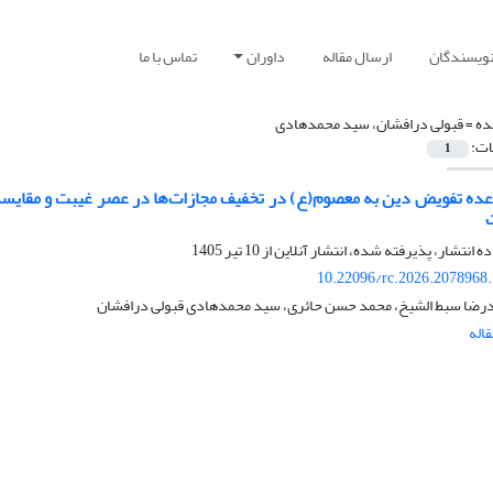
نویسندگان
ارسال مقاله
داوران
تماس با ما
ده =
قبولی درافشان، سید محمدهادی
ات:
1
ده تفویض دین به معصوم(ع) در تخفیف مجازات‌ها در عصر غیبت و مقایسه آ
ده انتشار، پذیرفته شده، انتشار آنلاین از
10 تیر 1405
10.22096/rc.2026.2078968
ضا سبط الشیخ، محمد حسن حائری، سید محمدهادی قبولی درافشان
اله